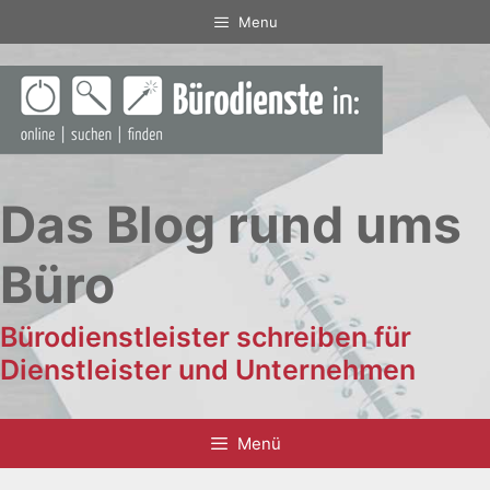
Zum
Menu
Inhalt
springen
Das Blog rund ums
Büro
Bürodienstleister schreiben für
Dienstleister und Unternehmen
Menü