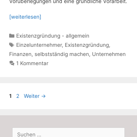
Vorüberlegungen und eine gründliche Vorarbeit.
[weiterlesen]
Kategorien
Existenzgründung - allgemein
Schlagwörter
Einzelunternehmer
,
Existenzgründung
,
Finanzen
,
selbstständig machen
,
Unternehmen
1 Kommentar
Seite
Seite
1
2
Weiter
→
Suchen