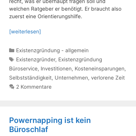
recht, was er überhaupt fragen soll und
welchen Ratgeber er benötigt. Er braucht also
zuerst eine Orientierungshilfe.
[weiterlesen]
Kategorien
Existenzgründung - allgemein
Schlagwörter
Existenzgründer
,
Existenzgründung
Büroservice
,
Investitionen
,
Kosteneinsparungen
,
Selbstständigkeit
,
Unternehmen
,
verlorene Zeit
2 Kommentare
Powernapping ist kein
Büroschlaf