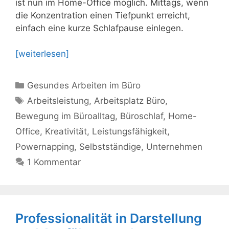
ist nun im Home-Office möglich. Mittags, wenn
die Konzentration einen Tiefpunkt erreicht,
einfach eine kurze Schlafpause einlegen.
[weiterlesen]
Kategorien
Gesundes Arbeiten im Büro
Schlagwörter
Arbeitsleistung
,
Arbeitsplatz Büro
,
Bewegung im Büroalltag
,
Büroschlaf
,
Home-
Office
,
Kreativität
,
Leistungsfähigkeit
,
Powernapping
,
Selbstständige
,
Unternehmen
1 Kommentar
Professionalität in Darstellung