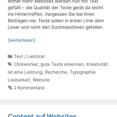
Immer mehr Websites werden nun mit Text
gefüllt – die Qualität der Texte gerät da leicht
ins Hintertreffen. Vergessen Sie bei Ihren
Beiträgen nie: Texte sollen in erster Linie dem
Leser und nicht den Suchmaschinen gefallen.
[weiterlesen]
Kategorien
Text / Lektorat
Schlagwörter
Clickworker
,
gute Texte erkennen
,
Kreativität
ist eine Leistung
,
Recherche
,
Typographie
Lesbarkeit
,
Website
2 Kommentare
Content auf Websites