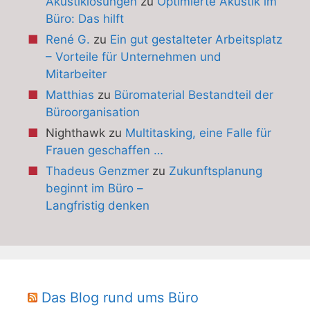
Akustiklösungen
zu
Optimierte Akustik im
Büro: Das hilft
René G.
zu
Ein gut gestalteter Arbeitsplatz
– Vorteile für Unternehmen und
Mitarbeiter
Matthias
zu
Büromaterial Bestandteil der
Büroorganisation
Nighthawk
zu
Multitasking, eine Falle für
Frauen geschaffen …
Thadeus Genzmer
zu
Zukunftsplanung
beginnt im Büro –
Langfristig denken
Das Blog rund ums Büro