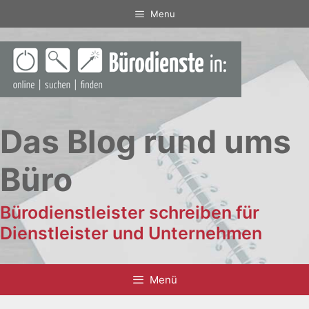
Zum
Menu
Inhalt
springen
Das Blog rund ums
Büro
Bürodienstleister schreiben für
Dienstleister und Unternehmen
Menü