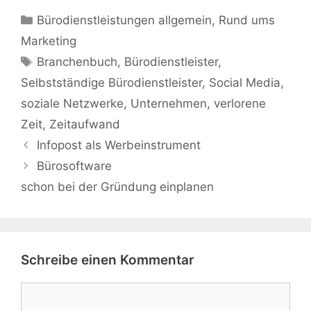
Kategorien
Bürodienstleistungen allgemein
,
Rund ums
Marketing
Schlagwörter
Branchenbuch
,
Bürodienstleister
,
Selbstständige Bürodienstleister
,
Social Media
,
soziale Netzwerke
,
Unternehmen
,
verlorene
Zeit
,
Zeitaufwand
Infopost als Werbeinstrument
Bürosoftware
schon bei der Gründung einplanen
Schreibe einen Kommentar
Kommentar