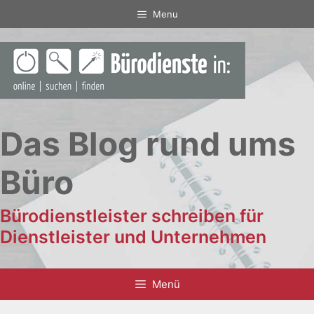
Zum
Menu
Inhalt
springen
Das Blog rund ums
Büro
Bürodienstleister schreiben für
Dienstleister und Unternehmen
Menü