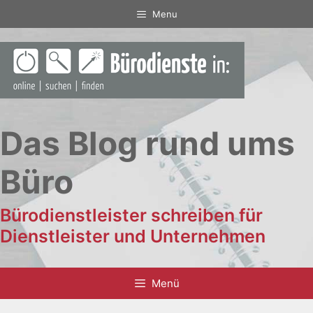
Zum
Menu
Inhalt
springen
Das Blog rund ums
Büro
Bürodienstleister schreiben für
Dienstleister und Unternehmen
Menü