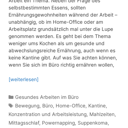
Arbeit ein Thema. Neben der Frage des
selbstbestimmten Essens, sollten
Ernährungsgewohnheiten während der Arbeit –
unabhängig, ob im Home-Office oder am
Arbeitsplatz grundsätzlich mal unter die Lupe
genommen werden. Es geht bei dem Thema
weniger ums Kochen als um gesunde und
abwechslungsreiche Ernährung, auch wenn es
keine Kantine gibt. Auf was Sie achten können,
wenn Sie sich im Büro richtig ernähren wollen,
[weiterlesen]
Kategorien
Gesundes Arbeiten im Büro
Schlagwörter
Bewegung
,
Büro
,
Home-Office
,
Kantine
,
Konzentration und Arbeitsleistung
,
Mahlzeiten
,
Mittagsschlaf
,
Powernapping
,
Suppenkoma
,