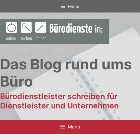
Zum
Menu
Inhalt
springen
Das Blog rund ums
Büro
Bürodienstleister schreiben für
Dienstleister und Unternehmen
Menü