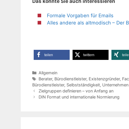
Das könnte Sie auch interessieren
Formale Vorgaben für Emails
Alles andere als altmodisch – Der 
teilen
twittern
teil
Kategorien
Allgemein
Schlagwörter
Berater
,
Bürodienstleister
,
Existenzgründer
,
Fac
Bürodienstleister
,
Selbstständigkeit
,
Unternehmen
Zielgruppen definieren – von Anfang an
DIN Format und internationale Normierung