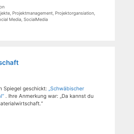
ion
jekte
,
Projektmanagement
,
Projektorgansiation
,
ocial Media
,
SocialMedia
schaft
em Spiegel geschickt:
„Schwäbischer
al“
. Ihre Anmerkung war: „Da kannst du
erialwirtschaft.“