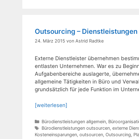
Outsourcing – Dienstleistungen
24. März 2015
von
Astrid Radtke
Externe Dienstleister übernehmen besti
entlasten Unternehmen. War es zu Beginn
Aufgabenbereiche auslagerte, übernehme
allgemeine Tätigkeiten in Büro und Verwal
grundsätzlich für jede Funktion im Unte
[weiterlesen]
Kategorien
Bürodienstleistungen allgemein
,
Büroorganisat
Schlagwörter
Bürodienstleistungen outsourcen
,
externe Diens
Kosteneinsparungen
,
outsourcen
,
Outsourcing
,
Pl