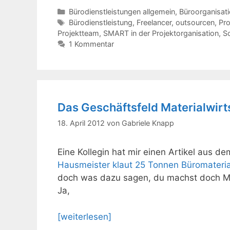
Kategorien
Bürodienstleistungen allgemein
,
Büroorganisat
Schlagwörter
Bürodienstleistung
,
Freelancer
,
outsourcen
,
Pro
Projektteam
,
SMART in der Projektorganisation
,
S
1 Kommentar
Das Geschäftsfeld Materialwirt
18. April 2012
von
Gabriele Knapp
Eine Kollegin hat mir einen Artikel aus d
Hausmeister klaut 25 Tonnen Büromateri
doch was dazu sagen, du machst doch Mat
Ja,
[weiterlesen]