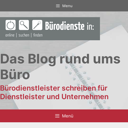
Zum
Menu
Inhalt
springen
Das Blog rund ums
Büro
Bürodienstleister schreiben für
Dienstleister und Unternehmen
Menü