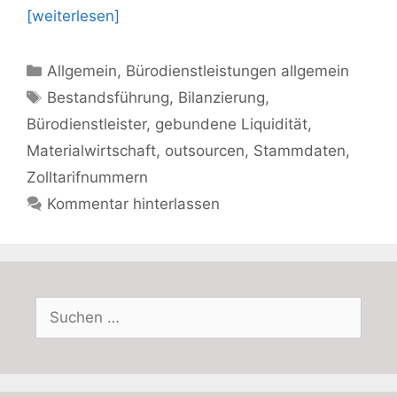
[weiterlesen]
Kategorien
Allgemein
,
Bürodienstleistungen allgemein
Schlagwörter
Bestandsführung
,
Bilanzierung
,
Bürodienstleister
,
gebundene Liquidität
,
Materialwirtschaft
,
outsourcen
,
Stammdaten
,
Zolltarifnummern
Kommentar hinterlassen
Suchen
nach: