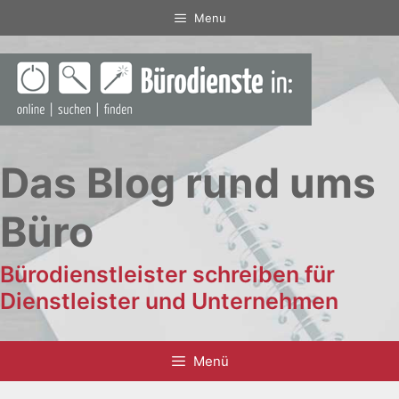
Zum
Menu
Inhalt
springen
Das Blog rund ums
Büro
Bürodienstleister schreiben für
Dienstleister und Unternehmen
Menü