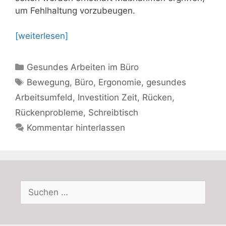
um Fehlhaltung vorzubeugen.
[weiterlesen]
Kategorien
Gesundes Arbeiten im Büro
Schlagwörter
Bewegung
,
Büro
,
Ergonomie
,
gesundes
Arbeitsumfeld
,
Investition Zeit
,
Rücken
,
Rückenprobleme
,
Schreibtisch
Kommentar hinterlassen
Suchen
nach: