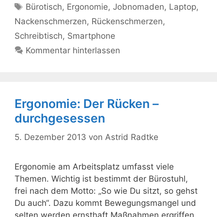
Schlagwörter
Bürotisch
,
Ergonomie
,
Jobnomaden
,
Laptop
,
Nackenschmerzen
,
Rückenschmerzen
,
Schreibtisch
,
Smartphone
Kommentar hinterlassen
Ergonomie: Der Rücken –
durchgesessen
5. Dezember 2013
von
Astrid Radtke
Ergonomie am Arbeitsplatz umfasst viele
Themen. Wichtig ist bestimmt der Bürostuhl,
frei nach dem Motto: „So wie Du sitzt, so gehst
Du auch“. Dazu kommt Bewegungsmangel und
selten werden ernsthaft Maßnahmen ergriffen,