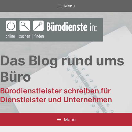
Zum
Menu
Inhalt
springen
Das Blog rund ums
Büro
Bürodienstleister schreiben für
Dienstleister und Unternehmen
Menü