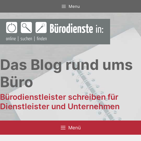
Zum
Menu
Inhalt
springen
Das Blog rund ums
Büro
Bürodienstleister schreiben für
Dienstleister und Unternehmen
Menü