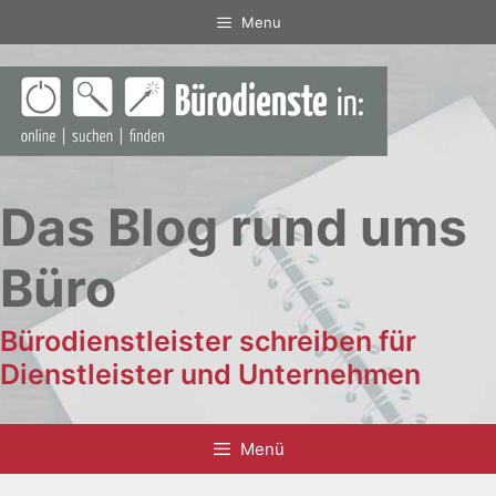
Zum
Menu
Inhalt
springen
Das Blog rund ums
Büro
Bürodienstleister schreiben für
Dienstleister und Unternehmen
Menü