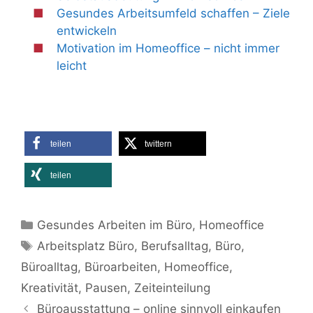
Gesundes Arbeitsumfeld schaffen – Ziele
entwickeln
Motivation im Homeoffice – nicht immer
leicht
teilen
twittern
teilen
Kategorien
Gesundes Arbeiten im Büro
,
Homeoffice
Schlagwörter
Arbeitsplatz Büro
,
Berufsalltag
,
Büro
,
Büroalltag
,
Büroarbeiten
,
Homeoffice
,
Kreativität
,
Pausen
,
Zeiteinteilung
Büroausstattung – online sinnvoll einkaufen