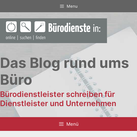
Zum
Menu
Inhalt
springen
Das Blog rund ums
Büro
Bürodienstleister schreiben für
Dienstleister und Unternehmen
Menü