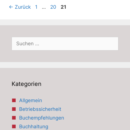
Seite
Seite
Seite
←
Zurück
1
…
20
21
Suchen
nach:
Kategorien
Allgemein
Betriebssicherheit
Buchempfehlungen
Buchhaltung