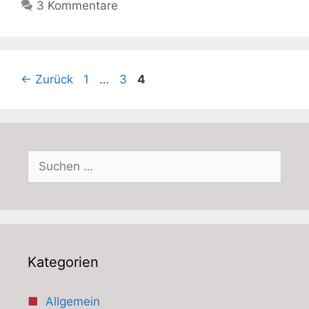
3 Kommentare
Seite
Seite
Seite
←
Zurück
1
…
3
4
Suchen
nach:
Kategorien
Allgemein