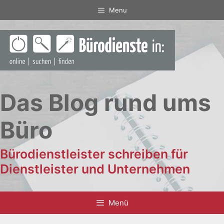
Zum
Menu
Inhalt
springen
Das Blog rund ums
Büro
Bürodienstleister schreiben für
Dienstleister und Unternehmen
Menü