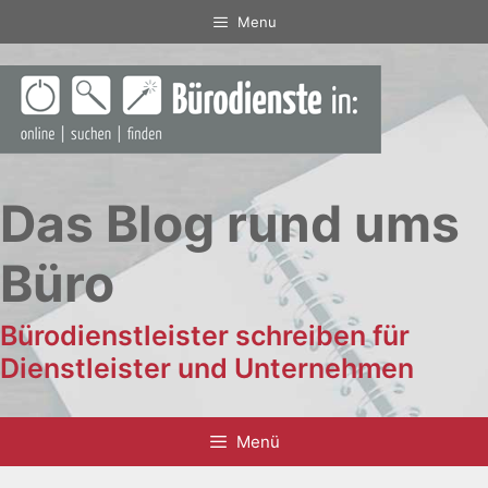
Zum
Menu
Inhalt
springen
Das Blog rund ums
Büro
Bürodienstleister schreiben für
Dienstleister und Unternehmen
Menü