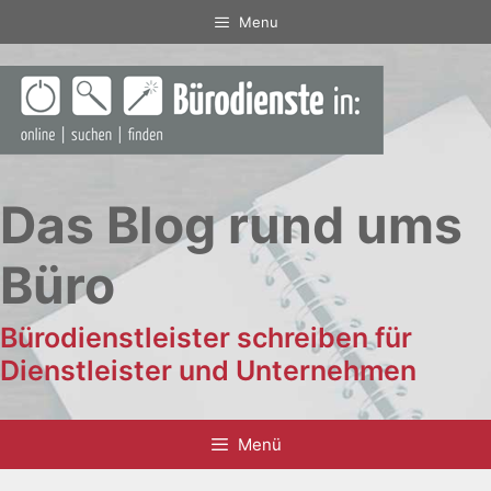
Zum
Menu
Inhalt
springen
Das Blog rund ums
Büro
Bürodienstleister schreiben für
Dienstleister und Unternehmen
Menü