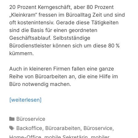
20 Prozent Kerngeschäft, aber 80 Prozent
„Kleinkram“ fressen im Büroalltag Zeit und sind
oft kostenintensiv. Gerade diese Tätigkeiten
sind die Basis für einen geordneten
Geschäftsablauf. Selbstständige
Bürodienstleister können sich um diese 80 %
kümmern.
Auch in kleineren Firmen fallen eine ganze
Reihe von Büroarbeiten an, die eine Hilfe im
Büro notwendig machen.
[weiterlesen]
Kategorien
Büroservice
Schlagwörter
Backoffice
,
Büroarabeiten
,
Büroservice
,
Home-Office
,
mobile Sekretärin
,
mobiler