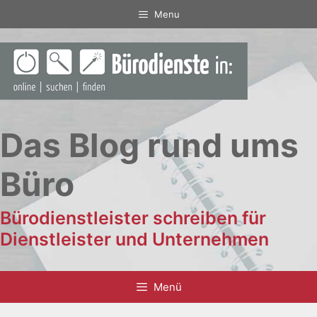
Zum
Menu
Inhalt
springen
Das Blog rund ums
Büro
Bürodienstleister schreiben für
Dienstleister und Unternehmen
Menü