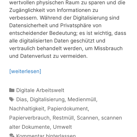
wertvollen physischen Raum zu sparen und die
Zugänglichkeit von Informationen zu
verbessern. Während der Digitalisierung sind
Datensicherheit und Privatsphäre von
entscheidender Bedeutung; es ist wichtig, dass
alle digitalisierten Daten geschützt und
vertraulich behandelt werden, um Missbrauch
und Datenverlust zu vermeiden.
[weiterlesen]
Kategorien
Digitale Arbeitswelt
Schlagwörter
Dias
,
Digitalisierung
,
Medienmüll
,
Nachhaltigkeit
,
Papierdokument
,
Papierverbrauch
,
Restmüll
,
Scannen
,
scannen
alter Dokumente
,
Umwelt
Kommentar hinterlassen