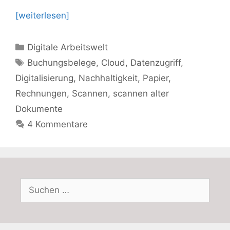
[weiterlesen]
Kategorien
Digitale Arbeitswelt
Schlagwörter
Buchungsbelege
,
Cloud
,
Datenzugriff
,
Digitalisierung
,
Nachhaltigkeit
,
Papier
,
Rechnungen
,
Scannen
,
scannen alter
Dokumente
4 Kommentare
Suchen
nach: