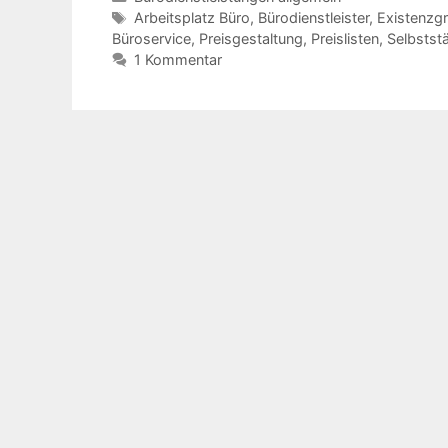
Schlagwörter
Arbeitsplatz Büro
,
Bürodienstleister
,
Existenzgr
Büroservice
,
Preisgestaltung
,
Preislisten
,
Selbststä
1 Kommentar