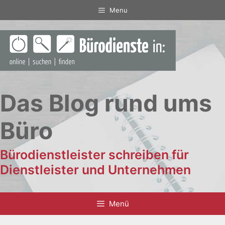
Zum
Menu
Inhalt
springen
Das Blog rund ums
Büro
Bürodienstleister schreiben für
Dienstleister und Unternehmen
Menü