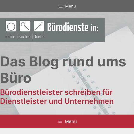
Zum
Menu
Inhalt
springen
Das Blog rund ums
Büro
Bürodienstleister schreiben für
Dienstleister und Unternehmen
Menü