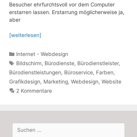
Besucher ehrfurchtsvoll vor dem Computer
erstarren lassen. Erstarrung möglicherweise ja,
aber
[weiterlesen]
Kategorien
Internet - Webdesign
Schlagwörter
Bildschirm
,
Bürodienste
,
Bürodienstleister
,
Bürodienstleistungen
,
Büroservice
,
Farben
,
Grafikdesign
,
Marketing
,
Webdesign
,
Website
2 Kommentare
Suchen
nach: