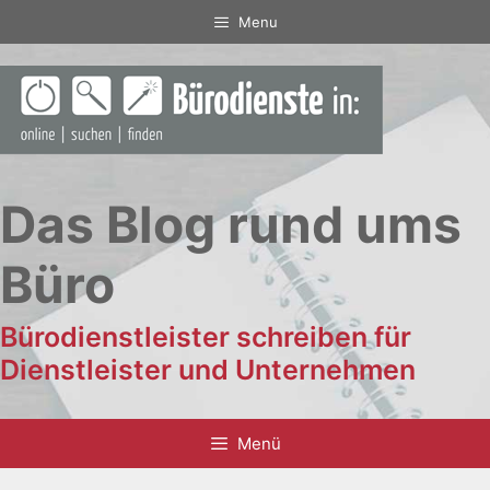
Zum
Menu
Inhalt
springen
Das Blog rund ums
Büro
Bürodienstleister schreiben für
Dienstleister und Unternehmen
Menü