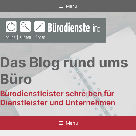
Zum
Menu
Inhalt
springen
Das Blog rund ums
Büro
Bürodienstleister schreiben für
Dienstleister und Unternehmen
Menü