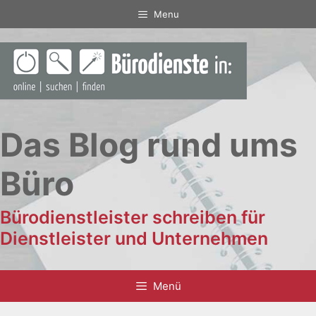
Zum
Menu
Inhalt
springen
Das Blog rund ums
Büro
Bürodienstleister schreiben für
Dienstleister und Unternehmen
Menü