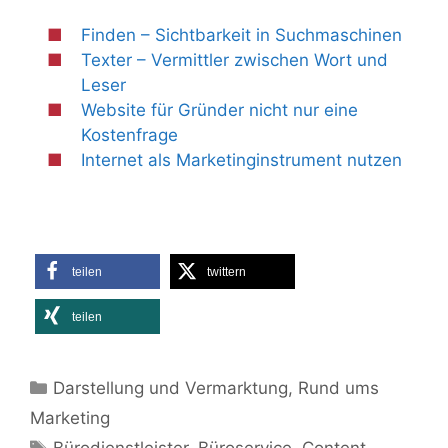
Finden – Sichtbarkeit in Suchmaschinen
Texter – Vermittler zwischen Wort und
Leser
Website für Gründer nicht nur eine
Kostenfrage
Internet als Marketinginstrument nutzen
teilen
twittern
teilen
Kategorien
Darstellung und Vermarktung
,
Rund ums
Marketing
Schlagwörter
Bürodienstleister
,
Büroservice
,
Content
,