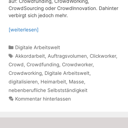
auf: Crowdfunding, CrowdWorking,
CrowdSourcing oder CrowdInnovation. Dahinter
verbirgt sich jedoch mehr.
[weiterlesen]
Kategorien
Digitale Arbeitswelt
Schlagwörter
Akkordarbeit
,
Auftragsvolumen
,
Clickworker
,
Crowd
,
Crowdfunding
,
Crowdworker
,
Crowdworking
,
Digitale Arbeitswelt
,
digitalisieren
,
Heimarbeit
,
Masse
,
nebenberufliche Selbstständigkeit
Kommentar hinterlassen