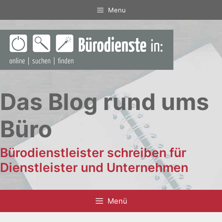
Zum
Menu
Inhalt
springen
Das Blog rund ums
Büro
Bürodienstleister schreiben für
Dienstleister und Unternehmen
Menü