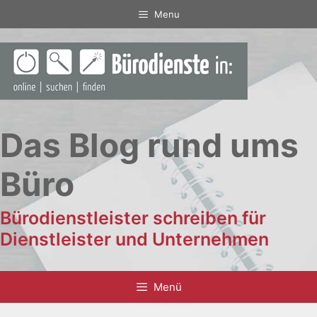
Zum
Menu
Inhalt
springen
Das Blog rund ums
Büro
Bürodienstleister schreiben für
Dienstleister und Unternehmen
Menü