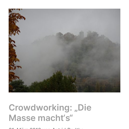
Crowdworking: „Die
Masse macht‘s“