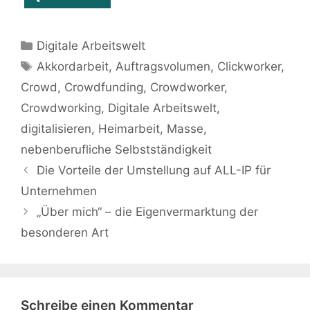
Kategorien
Digitale Arbeitswelt
Schlagwörter
Akkordarbeit
,
Auftragsvolumen
,
Clickworker
,
Crowd
,
Crowdfunding
,
Crowdworker
,
Crowdworking
,
Digitale Arbeitswelt
,
digitalisieren
,
Heimarbeit
,
Masse
,
nebenberufliche Selbstständigkeit
Die Vorteile der Umstellung auf ALL-IP für
Unternehmen
„Über mich“ – die Eigenvermarktung der
besonderen Art
Schreibe einen Kommentar