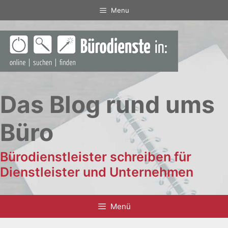
Zum
Menu
Inhalt
springen
Das Blog rund ums
Büro
Bürodienstleister schreiben für
Dienstleister und Unternehmen
Menü