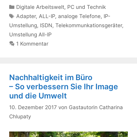
Kategorien
Digitale Arbeitswelt
,
PC und Technik
Schlagwörter
Adapter
,
ALL-IP
,
analoge Telefone
,
IP-
Umstellung
,
ISDN
,
Telekommunkationsgeräter
,
Umstellung All-IP
1 Kommentar
Nachhaltigkeit im Büro
– So verbessern Sie Ihr Image
und die Umwelt
10. Dezember 2017
von
Gastautorin Catharina
Chlupaty