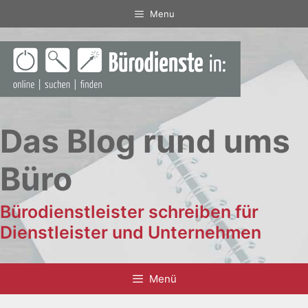
Zum
Menu
Inhalt
springen
Das Blog rund ums
Büro
Bürodienstleister schreiben für
Dienstleister und Unternehmen
Menü