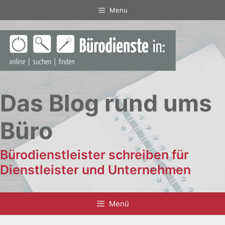
Zum
Menu
Inhalt
springen
Das Blog rund ums
Büro
Bürodienstleister schreiben für
Dienstleister und Unternehmen
Menü