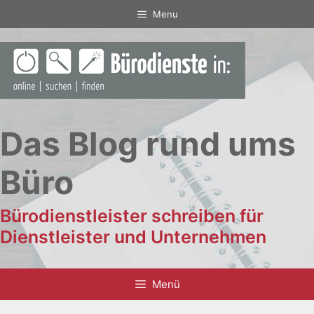
Zum
Menu
Inhalt
springen
Das Blog rund ums
Büro
Bürodienstleister schreiben für
Dienstleister und Unternehmen
Menü