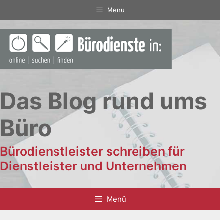
Zum
Menu
Inhalt
springen
Das Blog rund ums
Büro
Bürodienstleister schreiben für
Dienstleister und Unternehmen
Menü