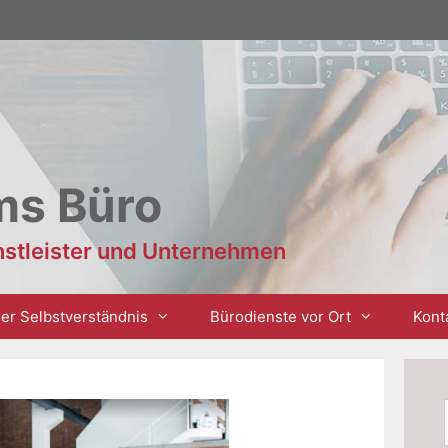
ms Büro
enstleister und Unternehmen
er Selbstverständnis
Bürodienste vor Ort
Kont