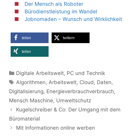
Der Mensch als Roboter
Bürodienstleistung im Wandel
Jobnomaden – Wunsch und Wirklichkeit
teilen
twittern
teilen
Kategorien
Digitale Arbeitswelt
,
PC und Technik
Schlagwörter
Algorithmen
,
Arbeitswelt
,
Cloud
,
Daten
,
Digitalisierung
,
Energieverbrauchverbrauch
,
Mensch Maschine
,
Umweltschutz
Kugelschreiber & Co: Der Umgang mit dem
Büromaterial
Mit Informationen online werben