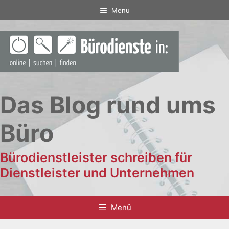
Zum
Menu
Inhalt
springen
Das Blog rund ums
Büro
Bürodienstleister schreiben für
Dienstleister und Unternehmen
Menü