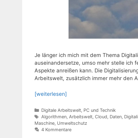
Je länger ich mich mit dem Thema Digital
auseinandersetze, umso mehr stelle ich fe
Aspekte anreißen kann. Die Digitalisierung
Arbeitswelt, zusätzlich immer mehr den Al
[weiterlesen]
Kategorien
Digitale Arbeitswelt
,
PC und Technik
Schlagwörter
Algorithmen
,
Arbeitswelt
,
Cloud
,
Daten
,
Digital
Maschine
,
Umweltschutz
4 Kommentare