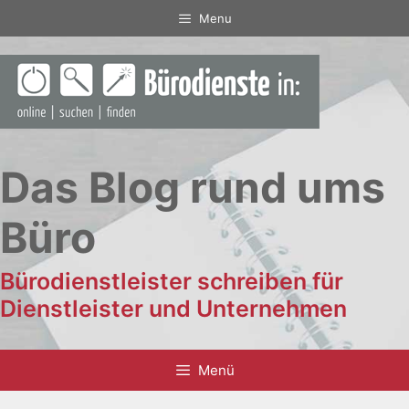
Zum
Menu
Inhalt
springen
Das Blog rund ums
Büro
Bürodienstleister schreiben für
Dienstleister und Unternehmen
Menü