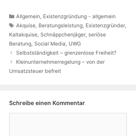
Kategorien
Allgemein
,
Existenzgründung - allgemein
Schlagwörter
Akquise
,
Beratungsleistung
,
Existenzgründer
,
Kaltakquise
,
Schnäppchenjäger
,
seriöse
Beratung
,
Social Media
,
UWG
Selbstständigkeit – grenzenlose Freiheit?
Kleinunternehmerregelung – von der
Umsatzsteuer befreit
Schreibe einen Kommentar
Kommentar