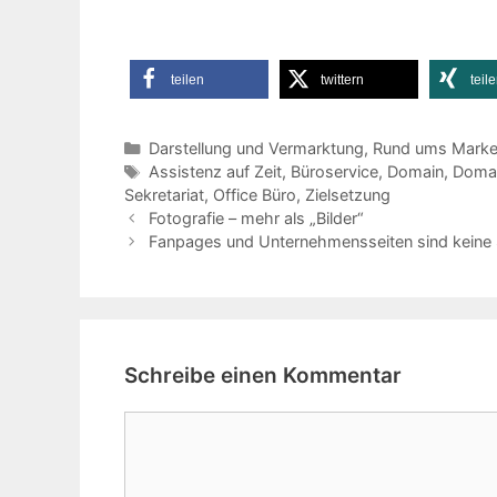
teilen
twittern
teil
Kategorien
Darstellung und Vermarktung
,
Rund ums Marke
Schlagwörter
Assistenz auf Zeit
,
Büroservice
,
Domain
,
Doma
Sekretariat
,
Office Büro
,
Zielsetzung
Fotografie – mehr als „Bilder“
Fanpages und Unternehmensseiten sind keine S
Schreibe einen Kommentar
Kommentar