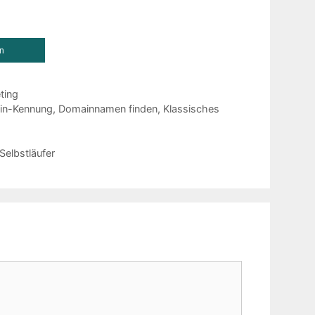
en
ting
in-Kennung
,
Domainnamen finden
,
Klassisches
elbstläufer