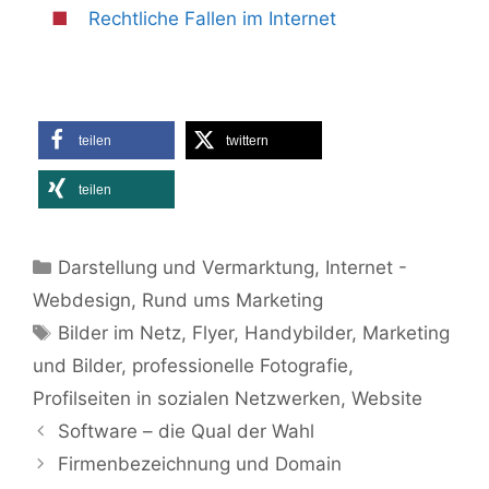
Rechtliche Fallen im Internet
teilen
twittern
teilen
Kategorien
Darstellung und Vermarktung
,
Internet -
Webdesign
,
Rund ums Marketing
Schlagwörter
Bilder im Netz
,
Flyer
,
Handybilder
,
Marketing
und Bilder
,
professionelle Fotografie
,
Profilseiten in sozialen Netzwerken
,
Website
Software – die Qual der Wahl
Firmenbezeichnung und Domain