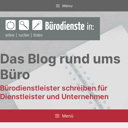
Zum
Menu
Inhalt
springen
Das Blog rund ums
Büro
Bürodienstleister schreiben für
Dienstleister und Unternehmen
Menü