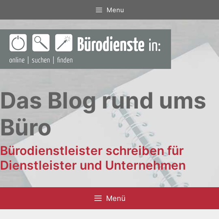
Zum
Menu
Inhalt
springen
Das Blog rund ums
Büro
Bürodienstleister schreiben für
Dienstleister und Unternehmen
Menü