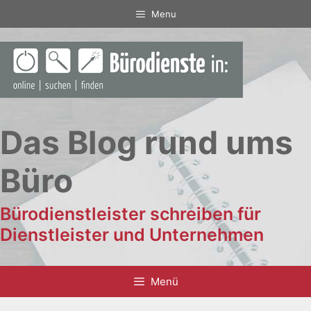
Zum
Menu
Inhalt
springen
Das Blog rund ums
Büro
Bürodienstleister schreiben für
Dienstleister und Unternehmen
Menü