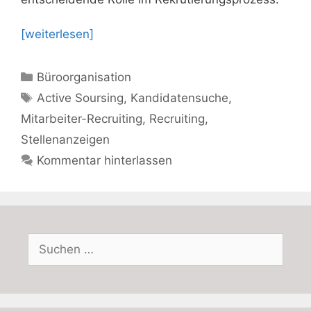
[weiterlesen]
Kategorien
Büroorganisation
Schlagwörter
Active Soursing
,
Kandidatensuche
,
Mitarbeiter-Recruiting
,
Recruiting
,
Stellenanzeigen
Kommentar hinterlassen
Suchen
nach: