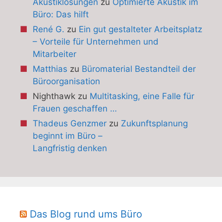
Akustiklösungen
zu
Optimierte Akustik im
Büro: Das hilft
René G.
zu
Ein gut gestalteter Arbeitsplatz
– Vorteile für Unternehmen und
Mitarbeiter
Matthias
zu
Büromaterial Bestandteil der
Büroorganisation
Nighthawk
zu
Multitasking, eine Falle für
Frauen geschaffen …
Thadeus Genzmer
zu
Zukunftsplanung
beginnt im Büro –
Langfristig denken
Das Blog rund ums Büro