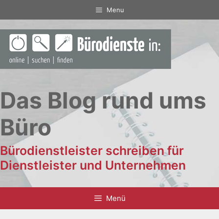
Zum
Menu
Inhalt
springen
Das Blog rund ums
Büro
Bürodienstleister schreiben für
Dienstleister und Unternehmen
Menü