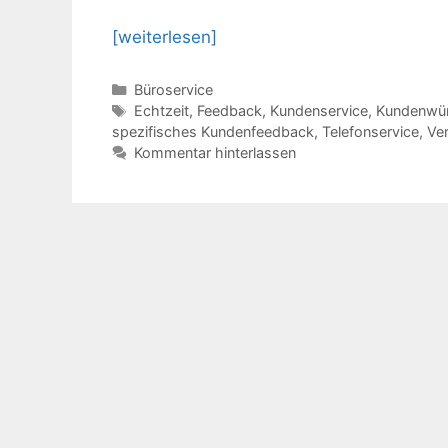
[weiterlesen]
Kategorien
Büroservice
Schlagwörter
Echtzeit
,
Feedback
,
Kundenservice
,
Kundenwün
spezifisches Kundenfeedback
,
Telefonservice
,
Ve
Kommentar hinterlassen