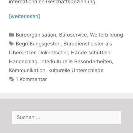
internationalen Geschäftsbeziehung.
[weiterlesen]
Kategorien
Büroorganisation
,
Büroservice
,
Weiterbildung
Schlagwörter
Begrüßungsgesten
,
Bürodienstleister als
Übersetzer
,
Dolmetscher
,
Hände schütteln
,
Handschlag
,
interkulturelle Besonderheiten
,
Kommunikation
,
kulturelle Unterschiede
1 Kommentar
Suchen
nach: