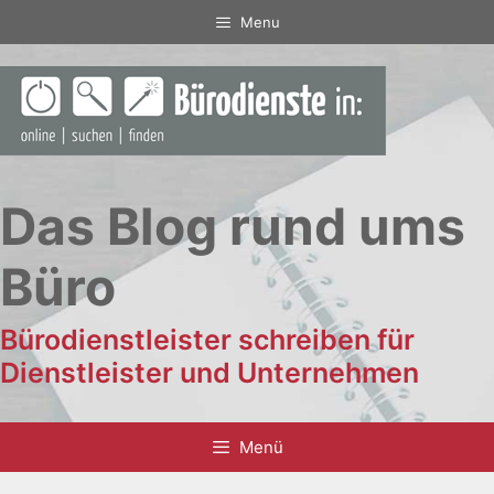
Zum
Menu
Inhalt
springen
Das Blog rund ums
Büro
Bürodienstleister schreiben für
Dienstleister und Unternehmen
Menü