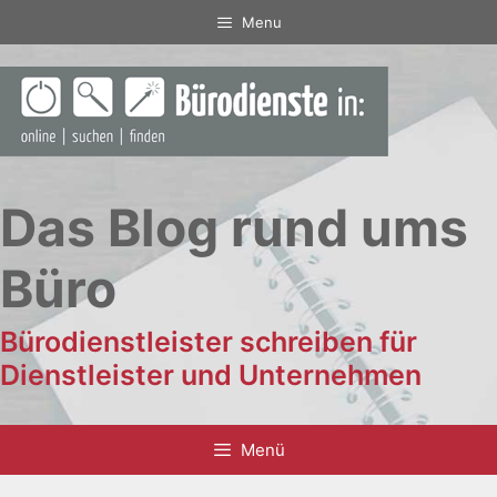
Zum
Menu
Inhalt
springen
Das Blog rund ums
Büro
Bürodienstleister schreiben für
Dienstleister und Unternehmen
Menü