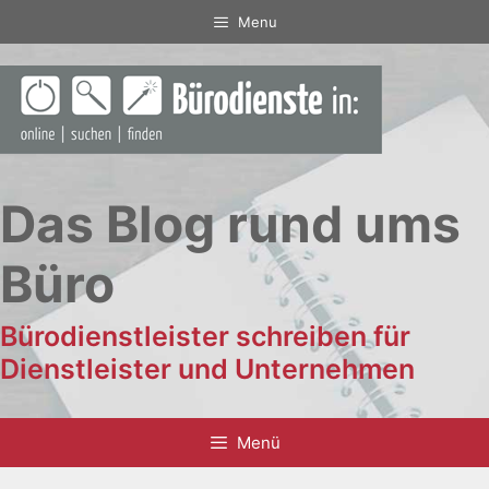
Zum
Menu
Inhalt
springen
Das Blog rund ums
Büro
Bürodienstleister schreiben für
Dienstleister und Unternehmen
Menü