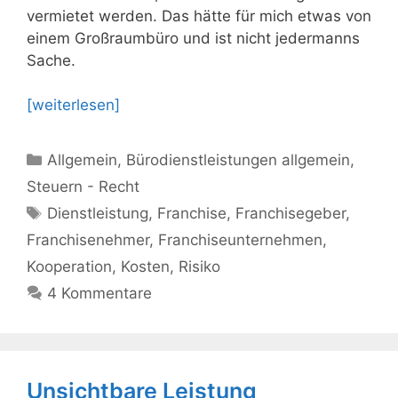
vermietet werden. Das hätte für mich etwas von
einem Großraumbüro und ist nicht jedermanns
Sache.
[weiterlesen]
Kategorien
Allgemein
,
Bürodienstleistungen allgemein
,
Steuern - Recht
Schlagwörter
Dienstleistung
,
Franchise
,
Franchisegeber
,
Franchisenehmer
,
Franchiseunternehmen
,
Kooperation
,
Kosten
,
Risiko
4 Kommentare
Unsichtbare Leistung