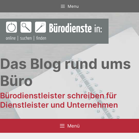
Zum
Menu
Inhalt
springen
Das Blog rund ums
Büro
Bürodienstleister schreiben für
Dienstleister und Unternehmen
Menü