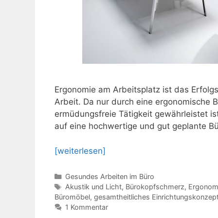
Ergonomie am Arbeitsplatz ist das Erfolg
Arbeit. Da nur durch eine ergonomische 
ermüdungsfreie Tätigkeit gewährleistet i
auf eine hochwertige und gut geplante Bü
[weiterlesen]
Kategorien
Gesundes Arbeiten im Büro
Schlagwörter
Akustik und Licht
,
Bürokopfschmerz
,
Ergonom
Büromöbel
,
gesamtheitliches Einrichtungskonzep
1 Kommentar