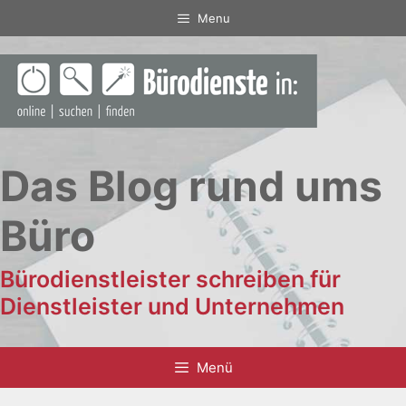
Zum
Menu
Inhalt
springen
Das Blog rund ums
Büro
Bürodienstleister schreiben für
Dienstleister und Unternehmen
Menü