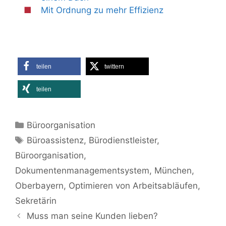
Mit Ordnung zu mehr Effizienz
teilen
twittern
teilen
Kategorien
Büroorganisation
Schlagwörter
Büroassistenz
,
Bürodienstleister
,
Büroorganisation
,
Dokumentenmanagementsystem
,
München
,
Oberbayern
,
Optimieren von Arbeitsabläufen
,
Sekretärin
Muss man seine Kunden lieben?