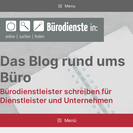
Zum
Menu
Inhalt
springen
Das Blog rund ums
Büro
Bürodienstleister schreiben für
Dienstleister und Unternehmen
Menü