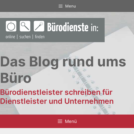
Zum
Menu
Inhalt
springen
Das Blog rund ums
Büro
Bürodienstleister schreiben für
Dienstleister und Unternehmen
Menü