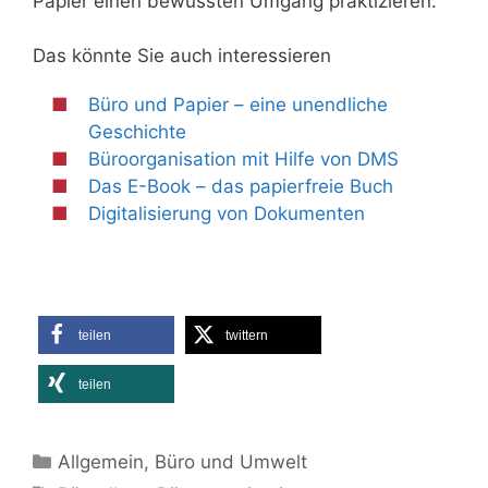
Papier einen bewussten Umgang praktizieren.
Das könnte Sie auch interessieren
Büro und Papier – eine unendliche
Geschichte
Büroorganisation mit Hilfe von DMS
Das E-Book – das papierfreie Buch
Digitalisierung von Dokumenten
teilen
twittern
teilen
Kategorien
Allgemein
,
Büro und Umwelt