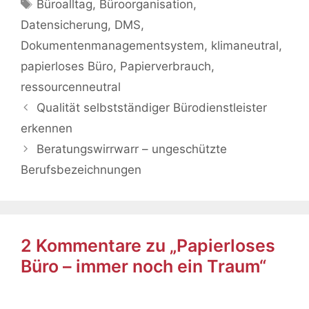
Schlagwörter
Büroalltag
,
Büroorganisation
,
Datensicherung
,
DMS
,
Dokumentenmanagementsystem
,
klimaneutral
,
papierloses Büro
,
Papierverbrauch
,
ressourcenneutral
Qualität selbstständiger Bürodienstleister
erkennen
Beratungswirrwarr – ungeschützte
Berufsbezeichnungen
2 Kommentare zu „Papierloses
Büro – immer noch ein Traum“