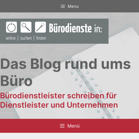
Zum
Menu
Inhalt
springen
Das Blog rund ums
Büro
Bürodienstleister schreiben für
Dienstleister und Unternehmen
Menü