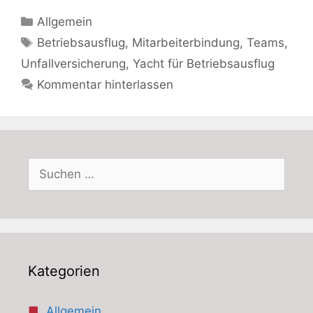
Kategorien
Allgemein
Schlagwörter
Betriebsausflug
,
Mitarbeiterbindung
,
Teams
,
Unfallversicherung
,
Yacht für Betriebsausflug
Kommentar hinterlassen
Suchen
nach:
Kategorien
Allgemein