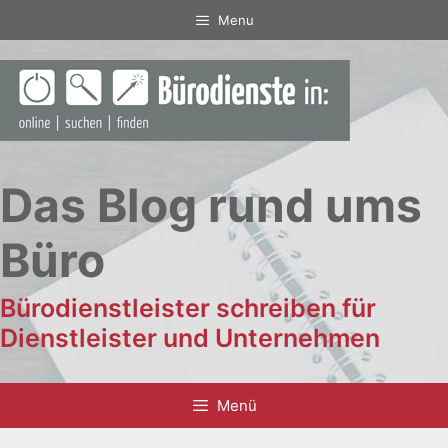
Zum
Menu
Inhalt
springen
Das Blog rund ums
Büro
Bürodienstleister schreiben für
Dienstleister und Unternehmen
Menü