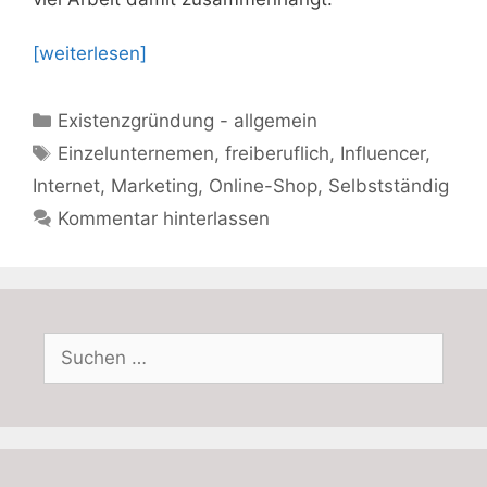
[weiterlesen]
Kategorien
Existenzgründung - allgemein
Schlagwörter
Einzelunternemen
,
freiberuflich
,
Influencer
,
Internet
,
Marketing
,
Online-Shop
,
Selbstständig
Kommentar hinterlassen
Suchen
nach: